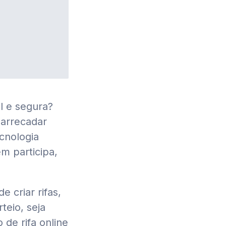
al e segura?
 arrecadar
ecnologia
m participa,
e criar rifas,
teio, seja
 de rifa online