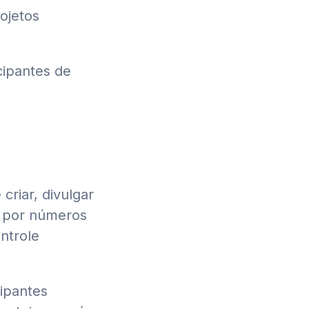
ojetos
cipantes de
criar, divulgar
os por números
ntrole
cipantes