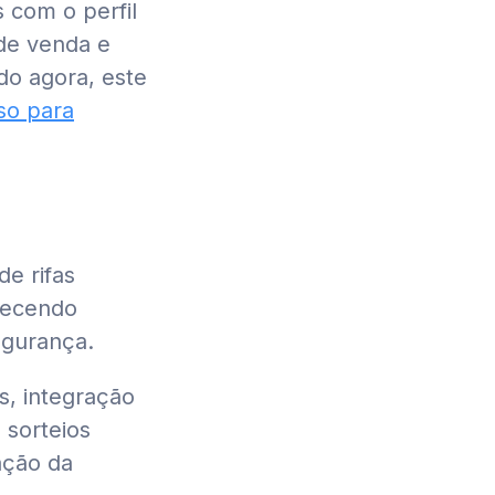
 com o perfil
de venda e
o agora, este
so para
de rifas
recendo
egurança.
s, integração
sorteios
ação da