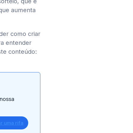
rteio, que é
o que aumenta
der como criar
ara entender
ste conteúdo:
 nossa
.
ar uma rifa