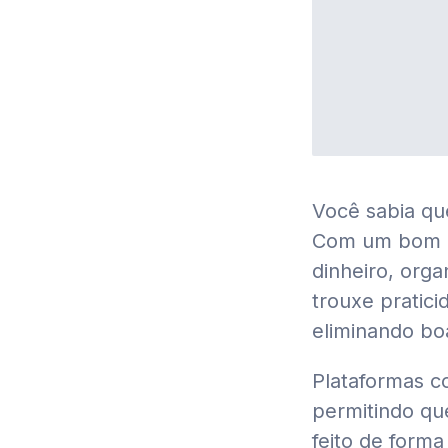
Você sabia que
Com um bom mo
dinheiro, orga
trouxe pratic
eliminando boa
Plataformas 
permitindo que
feito de forma