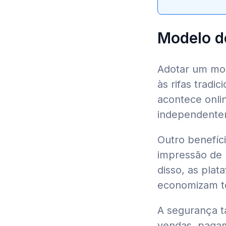
Modelo de
Adotar um mod
às rifas tradi
acontece onli
independentem
Outro benefíc
impressão de b
disso, as pla
economizam t
A segurança t
vendas, pagam