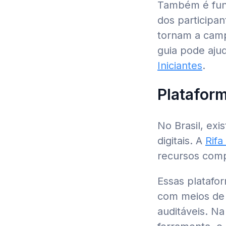
Também é fund
dos participa
tornam a camp
guia pode aju
Iniciantes
.
Plataform
No Brasil, exi
digitais. A
Rifa
recursos compl
Essas platafo
com meios de 
auditáveis. Na