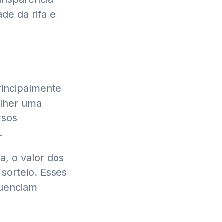
ade da rifa e
rincipalmente
olher uma
rsos
.
a, o valor dos
 sorteio. Esses
luenciam