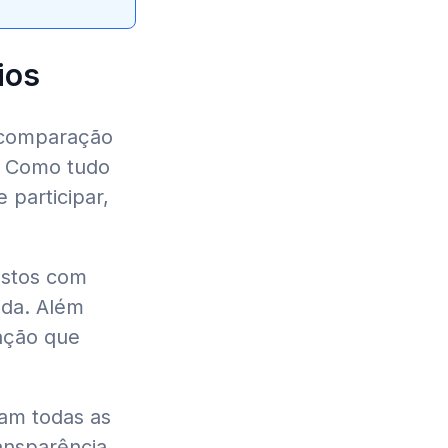
ios
m comparação
o. Como tudo
 participar,
astos com
nda. Além
ação que
ram todas as
ansparência